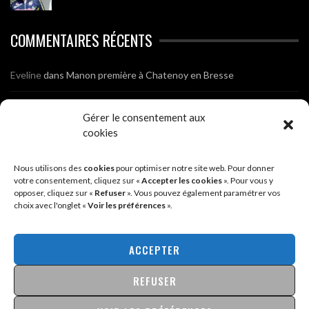
COMMENTAIRES RÉCENTS
Eveline
dans
Manon première à Chatenoy en Bresse
Sébastien
dans
Hélène et Frédéric champions régionaux
Gérer le consentement aux
cookies
Marius Bailly
dans
Manon première à Saint Martin en Bresse
Nous utilisons des
cookies
pour optimiser notre site web. Pour donner
Jean Marc Gautheron
dans
Photos de l’Assemblée Générale du
votre consentement, cliquez sur «
Accepter les cookies
». Pour vous y
Club
opposer, cliquez sur «
Refuser
». Vous pouvez également paramétrer vos
choix avec l'onglet «
Voir les préférences
».
Tony
dans
Photos de l’Assemblée Générale du Club
ACCEPTER
Sébastien
dans
Cyclocross de Brochon (21)
REFUSER
Breniaux
dans
Cyclocross de Brochon (21)