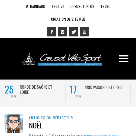
#TRAINHARD
FSGT 71
CREUSOT INFOS
LE JSL
CRÉATION DE SITE WEB
25
17
RONDE DE SAÔNE ET
PRIX VAISON PISTE FSGT
LOIRE
JUIL 2026
JUIL 2026
J
ARTICLES DU RÉDACTEUR
NOËL