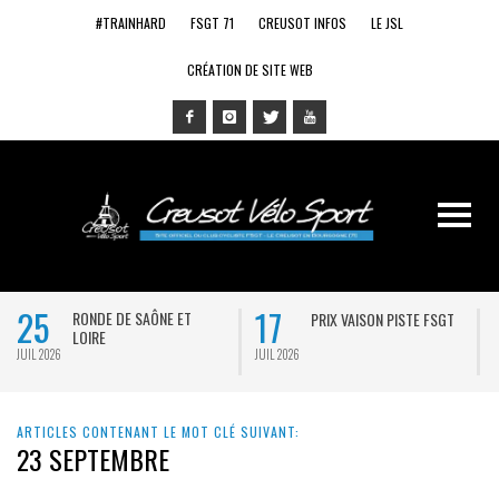
#TRAINHARD
FSGT 71
CREUSOT INFOS
LE JSL
CRÉATION DE SITE WEB
25
17
RONDE DE SAÔNE ET
PRIX VAISON PISTE FSGT
LOIRE
JUIL 2026
JUIL 2026
J
ARTICLES CONTENANT LE MOT CLÉ SUIVANT:
23 SEPTEMBRE