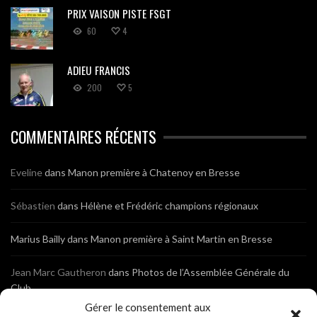
PRIX VAISON PISTE FSGT
60
4
ADIEU FRANCIS
200
5
COMMENTAIRES RÉCENTS
Eveline
dans
Manon première à Chatenoy en Bresse
Sébastien
dans
Hélène et Frédéric champions régionaux
Marius Bailly
dans
Manon première à Saint Martin en Bresse
Jean Marc Gautheron
dans
Photos de l’Assemblée Générale du
Club
Gérer le consentement aux