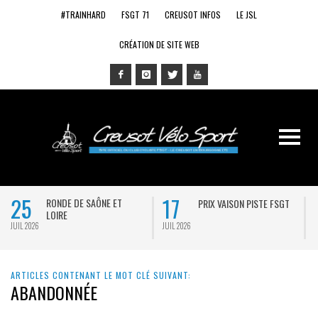
#TRAINHARD
FSGT 71
CREUSOT INFOS
LE JSL
CRÉATION DE SITE WEB
25
17
RONDE DE SAÔNE ET
PRIX VAISON PISTE FSGT
LOIRE
JUIL 2026
JUIL 2026
J
ARTICLES CONTENANT LE MOT CLÉ SUIVANT:
ABANDONNÉE