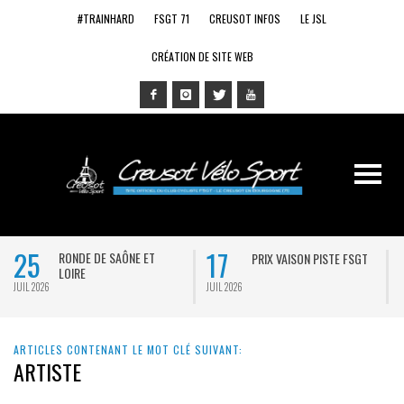
#TRAINHARD
FSGT 71
CREUSOT INFOS
LE JSL
CRÉATION DE SITE WEB
25
17
RONDE DE SAÔNE ET
PRIX VAISON PISTE FSGT
LOIRE
JUIL 2026
JUIL 2026
J
ARTICLES CONTENANT LE MOT CLÉ SUIVANT:
ARTISTE