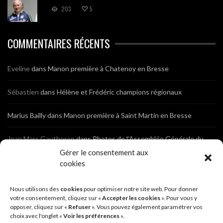
203
5
COMMENTAIRES RÉCENTS
Eveline
dans
Manon première à Chatenoy en Bresse
Sébastien
dans
Hélène et Frédéric champions régionaux
Marius Bailly
dans
Manon première à Saint Martin en Bresse
Jean Marc Gautheron
dans
Photos de l’Assemblée Générale du
Club
Gérer le consentement aux
cookies
Tony
dans
Photos de l’Assemblée Générale du Club
Nous utilisons des
cookies
pour optimiser notre site web. Pour donner
Sébastien
dans
Cyclocross de Brochon (21)
votre consentement, cliquez sur «
Accepter les cookies
». Pour vous y
opposer, cliquez sur «
Refuser
». Vous pouvez également paramétrer vos
choix avec l'onglet «
Voir les préférences
».
Breniaux
dans
Cyclocross de Brochon (21)