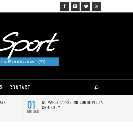
NS
CONTACT
01
07
OÙ MANGER APRÈS UNE SORTIE VÉLO AU
HÉ
ALE
CREUSOT ?
C
JUIL 2026
AOÛT 2026