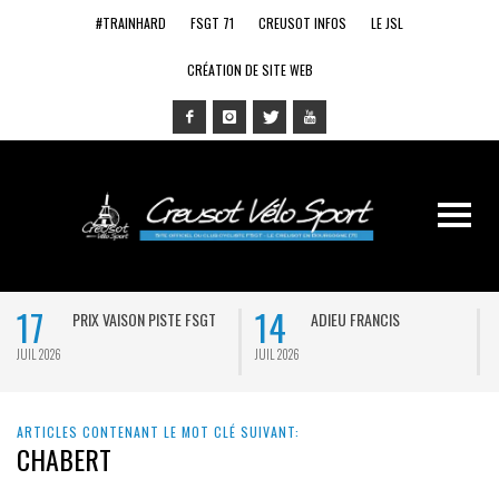
#TRAINHARD
FSGT 71
CREUSOT INFOS
LE JSL
CRÉATION DE SITE WEB
17
14
PRIX VAISON PISTE FSGT
ADIEU FRANCIS
JUIL 2026
JUIL 2026
J
ARTICLES CONTENANT LE MOT CLÉ SUIVANT:
CHABERT