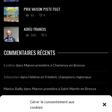
PRIX VAISON PISTE FSGT
60
4
ADIEU FRANCIS
200
5
COMMENTAIRES RÉCENTS
Eveline
dans
Manon première à Chatenoy en Bresse
Sébastien
dans
Hélène et Frédéric champions régionaux
Marius Bailly
dans
Manon première à Saint Martin en Bresse
Jean Marc Gautheron
dans
Photos de l’Assemblée Générale du
Gérer le consentement aux
Club
cookies