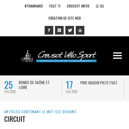
#TRAINHARD
FSGT 71
CREUSOT INFOS
LE JSL
CRÉATION DE SITE WEB
25
17
RONDE DE SAÔNE ET
PRIX VAISON PISTE FSGT
LOIRE
JUIL 2026
JUIL 2026
J
ARTICLES CONTENANT LE MOT CLÉ SUIVANT:
CIRCUIT