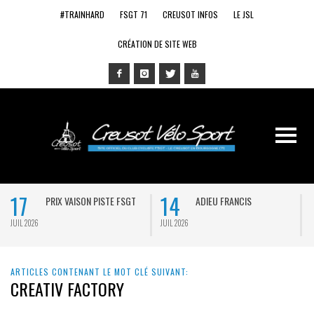
#TRAINHARD
FSGT 71
CREUSOT INFOS
LE JSL
CRÉATION DE SITE WEB
17
14
PRIX VAISON PISTE FSGT
ADIEU FRANCIS
JUIL 2026
JUIL 2026
J
ARTICLES CONTENANT LE MOT CLÉ SUIVANT:
CREATIV FACTORY