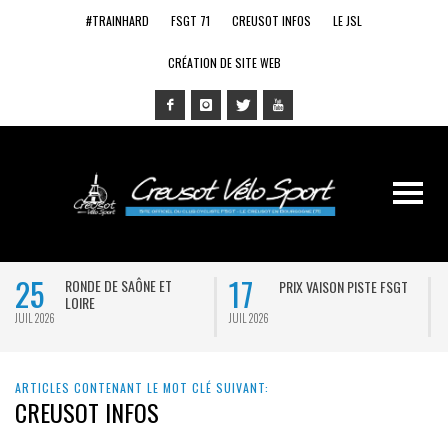
#TRAINHARD
FSGT 71
CREUSOT INFOS
LE JSL
CRÉATION DE SITE WEB
25
17
RONDE DE SAÔNE ET
PRIX VAISON PISTE FSGT
LOIRE
JUIL 2026
JUIL 2026
J
ARTICLES CONTENANT LE MOT CLÉ SUIVANT:
CREUSOT INFOS