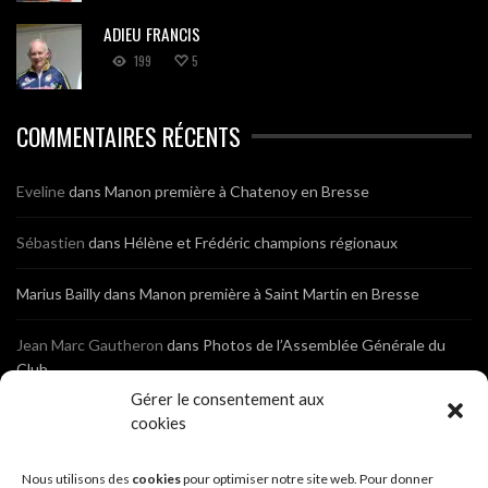
ADIEU FRANCIS
199
5
COMMENTAIRES RÉCENTS
Eveline
dans
Manon première à Chatenoy en Bresse
Sébastien
dans
Hélène et Frédéric champions régionaux
Marius Bailly
dans
Manon première à Saint Martin en Bresse
Jean Marc Gautheron
dans
Photos de l’Assemblée Générale du
Club
Gérer le consentement aux
Tony
dans
Photos de l’Assemblée Générale du Club
cookies
Sébastien
dans
Cyclocross de Brochon (21)
Nous utilisons des
cookies
pour optimiser notre site web. Pour donner