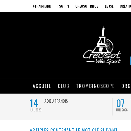
#TRAINHARD
FSGT 71
CREUSOT INFOS
LE JSL
CRÉATI
ACCUEIL
CLUB
TROMBINOSCOPE
ORG
14
07
ADIEU FRANCIS
JUIL 2026
JUIL 2026
ARTICLES CONTENANT LE MOT CLÉ SUIVANT: