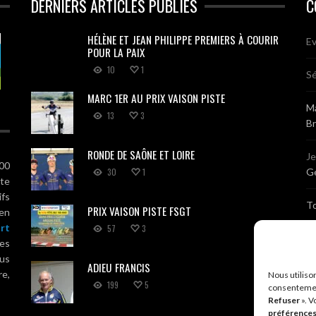
DERNIERS ARTICLES PUBLIÉS
C
HÉLÈNE ET JEAN PHILIPPE PREMIERS À COURIR
Ev
POUR LA PAIX
10
1
Sé
MARC 1ER AU PRIX VAISON PISTE
Ma
13
3
B
RONDE DE SAÔNE ET LOIRE
J
100
30
1
Gé
ute
ifs
T
PRIX VAISON PISTE FSGT
 en
rt
57
3
Sé
es
us
ADIEU FRANCIS
Br
re,
Nous utiliso
199
5
consentemen
Refuser
». V
A
préférence