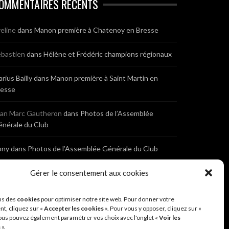
OMMENTAIRES RÉCENTS
eline
dans
Manon première à Chatenoy en Bresse
bastien
dans
Hélène et Frédéric champions régionaux
rius Bailly
dans
Manon première à Saint Martin en
resse
ean Marc Gautheron
dans
Photos de l’Assemblée
nérale du Club
ony
dans
Photos de l’Assemblée Générale du Club
bastien
dans
Gérer le consentement aux cookies
Cyclocross de Brochon (21)
eniaux
dans
Cyclocross de Brochon (21)
ns des
cookies
pour optimiser notre site web. Pour donner votre
t, cliquez sur «
Accepter les cookies
». Pour vous y opposer, cliquez sur «
ous pouvez également paramétrer vos choix avec l'onglet «
Voir les
nonyme
dans
Diététique Nutrition 71 – Cécile Guyon
s
».