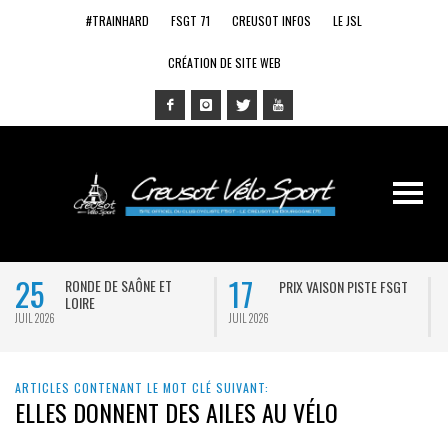
#TRAINHARD
FSGT 71
CREUSOT INFOS
LE JSL
CRÉATION DE SITE WEB
25
17
RONDE DE SAÔNE ET
PRIX VAISON PISTE FSGT
LOIRE
JUIL 2026
JUIL 2026
J
ARTICLES CONTENANT LE MOT CLÉ SUIVANT:
ELLES DONNENT DES AILES AU VÉLO