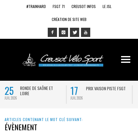
#TRAINHARD
FSGT 71
CREUSOT INFOS
LE JSL
CRÉATION DE SITE WEB
25
17
RONDE DE SAÔNE ET
PRIX VAISON PISTE FSGT
LOIRE
JUIL 2026
JUIL 2026
J
ARTICLES CONTENANT LE MOT CLÉ SUIVANT:
ÉVÈNEMENT