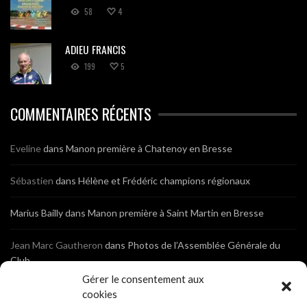
58
4
ADIEU FRANCIS
199
5
COMMENTAIRES RÉCENTS
Eveline
dans
Manon première à Chatenoy en Bresse
Sébastien
dans
Hélène et Frédéric champions régionaux
Marius Bailly
dans
Manon première à Saint Martin en Bresse
Jean Marc Gautheron
dans
Photos de l’Assemblée Générale du
Club
Gérer le consentement aux
Tony
dans
Photos de l’Assemblée Générale du Club
cookies