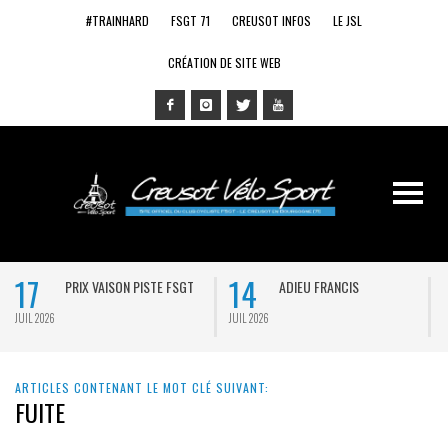
#TRAINHARD
FSGT 71
CREUSOT INFOS
LE JSL
CRÉATION DE SITE WEB
17
14
PRIX VAISON PISTE FSGT
ADIEU FRANCIS
JUIL 2026
JUIL 2026
J
ARTICLES CONTENANT LE MOT CLÉ SUIVANT:
FUITE