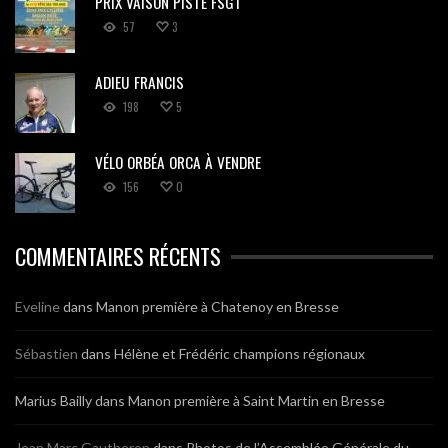
PRIX VAISON PISTE FSGT
57
3
ADIEU FRANCIS
198
5
VÉLO ORBÉA ORCA À VENDRE
156
0
COMMENTAIRES RÉCENTS
Eveline
dans
Manon première à Chatenoy en Bresse
Sébastien
dans
Hélène et Frédéric champions régionaux
Marius Bailly
dans
Manon première à Saint Martin en Bresse
Jean Marc Gautheron
dans
Photos de l’Assemblée Générale du