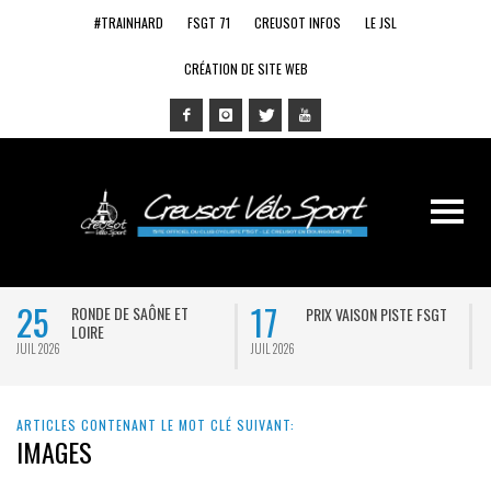
#TRAINHARD
FSGT 71
CREUSOT INFOS
LE JSL
CRÉATION DE SITE WEB
25
17
RONDE DE SAÔNE ET
PRIX VAISON PISTE FSGT
LOIRE
JUIL 2026
JUIL 2026
J
ARTICLES CONTENANT LE MOT CLÉ SUIVANT:
IMAGES