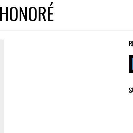
 HONORÉ
R
S