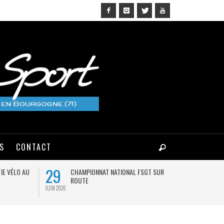
NS
CONTACT
29
03
IE VÉLO AU
CHAMPIONNAT NATIONAL FSGT SUR
MA
ROUTE
JUIN 2026
AOÛT 2026