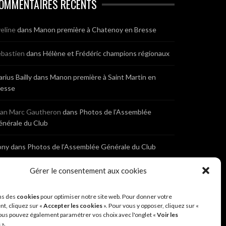
OMMENTAIRES RÉCENTS
eline
dans
Manon première à Chatenoy en Bresse
bastien
dans
Hélène et Frédéric champions régionaux
rius Bailly
dans
Manon première à Saint Martin en
resse
ean Marc Gautheron
dans
Photos de l’Assemblée
nérale du Club
ony
dans
Photos de l’Assemblée Générale du Club
bastien
dans
Gérer le consentement aux cookies
Cyclocross de Brochon (21)
eniaux
dans
Cyclocross de Brochon (21)
ns des
cookies
pour optimiser notre site web. Pour donner votre
t, cliquez sur «
Accepter les cookies
». Pour vous y opposer, cliquez sur «
ous pouvez également paramétrer vos choix avec l'onglet «
Voir les
nonyme
dans
Diététique Nutrition 71 – Cécile Guyon
s
».