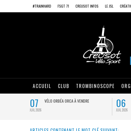
#TRAINHARD
FSGT 71
CREUSOT INFOS
LE JSL
CRÉATI
ACCUEIL
CLUB
TROMBINOSCOPE
ORG
07
06
VÉLO ORBÉA ORCA À VENDRE
JUIL 2026
JUIL 2026
ARTICLES CONTENANT LE MOT CLÉ SUIVANT: