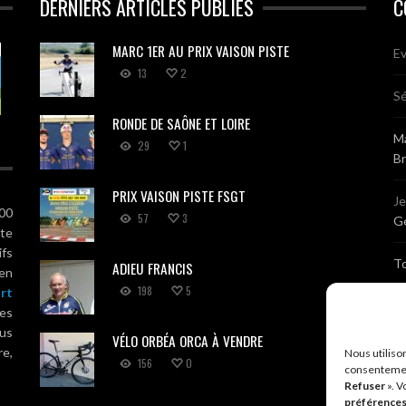
DERNIERS ARTICLES PUBLIÉS
C
MARC 1ER AU PRIX VAISON PISTE
Ev
13
2
Sé
RONDE DE SAÔNE ET LOIRE
Ma
29
1
B
PRIX VAISON PISTE FSGT
J
100
57
3
Gé
ute
ifs
T
ADIEU FRANCIS
 en
198
5
rt
Sé
es
us
VÉLO ORBÉA ORCA À VENDRE
Br
re,
Nous utiliso
156
0
consentemen
Refuser
». V
A
préférence