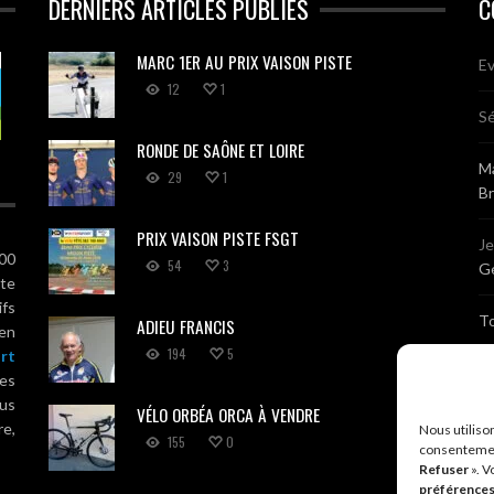
DERNIERS ARTICLES PUBLIÉS
C
MARC 1ER AU PRIX VAISON PISTE
Ev
12
1
Sé
RONDE DE SAÔNE ET LOIRE
Ma
29
1
B
PRIX VAISON PISTE FSGT
J
100
54
3
Gé
ute
ifs
T
ADIEU FRANCIS
 en
194
5
rt
Sé
es
us
VÉLO ORBÉA ORCA À VENDRE
Br
re,
Nous utiliso
155
0
consentemen
Refuser
». V
A
préférence