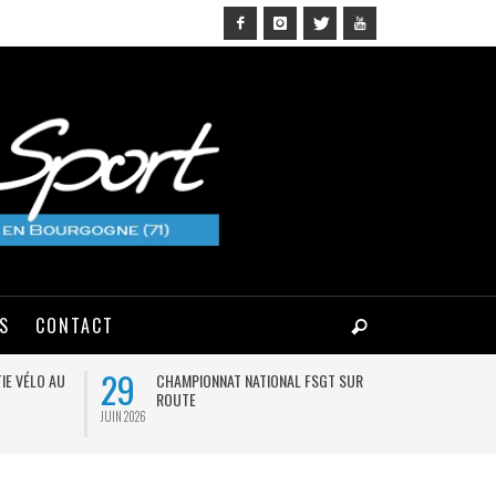
NS
CONTACT
29
03
IE VÉLO AU
CHAMPIONNAT NATIONAL FSGT SUR
MA
ROUTE
JUIN 2026
AOÛT 2026