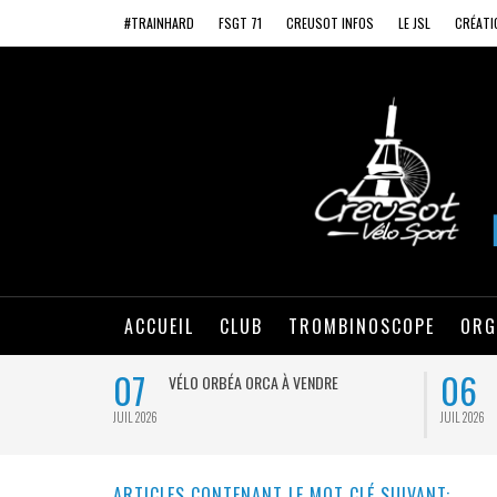
#TRAINHARD
FSGT 71
CREUSOT INFOS
LE JSL
CRÉATI
ACCUEIL
CLUB
TROMBINOSCOPE
ORG
07
06
VÉLO ORBÉA ORCA À VENDRE
JUIL 2026
JUIL 2026
ARTICLES CONTENANT LE MOT CLÉ SUIVANT: