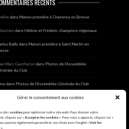
OMMENTAIRES RÉCENTS
eline
dans
Manon première à Chatenoy en Bresse
bastien
dans
Hélène et Frédéric champions régionaux
rius Bailly
dans
Manon première à Saint Martin en
resse
ean Marc Gautheron
dans
Photos de l’Assemblée
nérale du Club
ony
dans
Photos de l’Assemblée Générale du Club
bastien
dans
Gérer le consentement aux cookies
Cyclocross de Brochon (21)
eniaux
dans
Cyclocross de Brochon (21)
ns des
cookies
pour optimiser notre site web. Pour donner votre
t, cliquez sur «
Accepter les cookies
». Pour vous y opposer, cliquez sur «
ous pouvez également paramétrer vos choix avec l'onglet «
Voir les
nonyme
dans
Diététique Nutrition 71 – Cécile Guyon
s
».