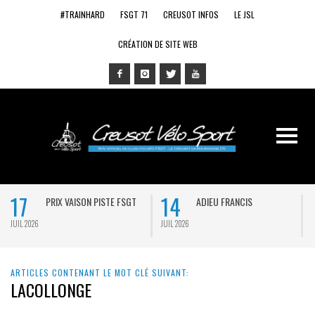
#TRAINHARD
FSGT 71
CREUSOT INFOS
LE JSL
CRÉATION DE SITE WEB
17
14
PRIX VAISON PISTE FSGT
ADIEU FRANCIS
JUIL 2026
JUIL 2026
J
ARTICLES CONTENANT LE MOT CLÉ SUIVANT:
LACOLLONGE