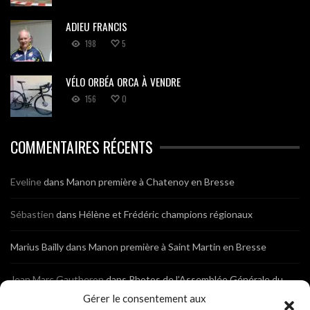
ADIEU FRANCIS
198
5
VÉLO ORBÉA ORCA À VENDRE
156
0
COMMENTAIRES RÉCENTS
Eveline
dans
Manon première à Chatenoy en Bresse
Sébastien
dans
Hélène et Frédéric champions régionaux
Marius Bailly
dans
Manon première à Saint Martin en Bresse
Jean Marc Gautheron
dans
Photos de l’Assemblée Générale du
Club
Gérer le consentement aux