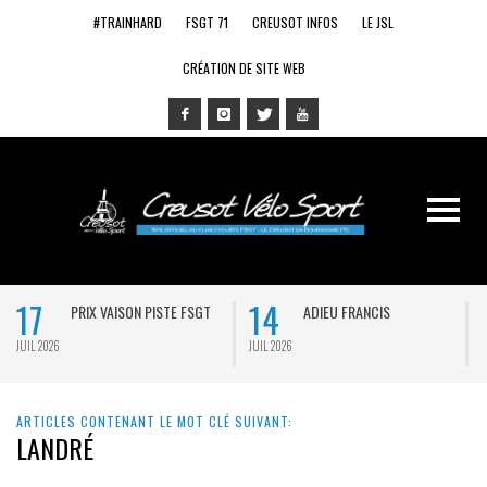
#TRAINHARD
FSGT 71
CREUSOT INFOS
LE JSL
CRÉATION DE SITE WEB
17
14
PRIX VAISON PISTE FSGT
ADIEU FRANCIS
JUIL 2026
JUIL 2026
J
ARTICLES CONTENANT LE MOT CLÉ SUIVANT:
LANDRÉ