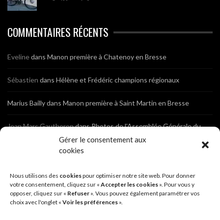
COMMENTAIRES RÉCENTS
Eveline
dans
Manon première à Chatenoy en Bresse
Sébastien
dans
Hélène et Frédéric champions régionaux
Marius Bailly
dans
Manon première à Saint Martin en Bresse
Jean Marc Gautheron
dans
Photos de l’Assemblée Générale du
Club
Gérer le consentement aux
cookies
Tony
dans
Photos de l’Assemblée Générale du Club
Nous utilisons des
cookies
pour optimiser notre site web. Pour donner
Sébastien
dans
Cyclocross de Brochon (21)
votre consentement, cliquez sur «
Accepter les cookies
». Pour vous y
opposer, cliquez sur «
Refuser
». Vous pouvez également paramétrer vos
choix avec l'onglet «
Voir les préférences
».
Breniaux
dans
Cyclocross de Brochon (21)