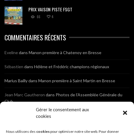
PRIX VAISON PISTE FSGT
66
4
COMMENTAIRES RÉCENTS
Eveline
dans
Manon première à Chatenoy en Bresse
Sébastien
dans
Hélène et Frédéric champions régionaux
Marius Bailly
dans
Manon première à Saint Martin en Bresse
Jean Marc Gautheron
dans
Photos de l’Assemblée Générale du
Club
Gérer le consentement aux
Tony
dans
Photos de l’Assemblée Générale du Club
cookies
Sébastien
dans
Cyclocross de Brochon (21)
Nous utilisons des
cookies
pour optimiser notre site web. Pour donner