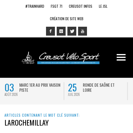
#TRAINHARD
FSGT 71
CREUSOT INFOS
LE JSL
CRÉATION DE SITE WEB
03
25
MARC 1ER AU PRIX VAISON
RONDE DE SAÔNE ET
PISTE
LOIRE
AOÛT 2026
JUIL 2026
J
ARTICLES CONTENANT LE MOT CLÉ SUIVANT:
LAROCHEMILLAY