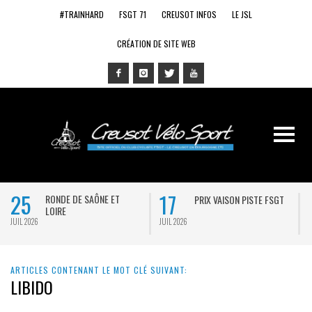
#TRAINHARD
FSGT 71
CREUSOT INFOS
LE JSL
CRÉATION DE SITE WEB
25
17
RONDE DE SAÔNE ET
PRIX VAISON PISTE FSGT
LOIRE
JUIL 2026
JUIL 2026
J
ARTICLES CONTENANT LE MOT CLÉ SUIVANT:
LIBIDO