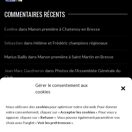
COMMENTAIRES RÉCENTS
Eveline
dans
Manon première à Chatenoy en Bresse
Sébastien
dans
Hélène et Frédéric champions régionaux
Marius Bailly
dans
Manon première à Saint Martin en Bresse
Jean Marc Gautheron
dans
Photos de l’Assemblée Générale du
Club
Gérer le consentement aux
Tony
dans
Photos de l’Assemblée Générale du Club
cookies
Sébastien
dans
Cyclocross de Brochon (21)
Nous utilisons des
cookies
pour optimiser notre site web. Pour donner
votre consentement, cliquez sur «
Accepter les cookies
». Pour vous y
opposer, cliquez sur «
Refuser
». Vous pouvez également paramétrer vos
Breniaux
dans
Cyclocross de Brochon (21)
choix avec l'onglet «
Voir les préférences
».