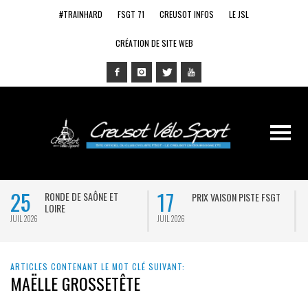
#TRAINHARD
FSGT 71
CREUSOT INFOS
LE JSL
CRÉATION DE SITE WEB
25
17
RONDE DE SAÔNE ET
PRIX VAISON PISTE FSGT
LOIRE
JUIL 2026
JUIL 2026
J
ARTICLES CONTENANT LE MOT CLÉ SUIVANT:
MAËLLE GROSSETÊTE