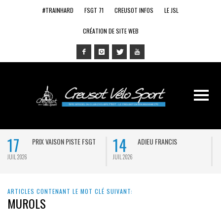
#TRAINHARD
FSGT 71
CREUSOT INFOS
LE JSL
CRÉATION DE SITE WEB
17
14
PRIX VAISON PISTE FSGT
ADIEU FRANCIS
JUIL 2026
JUIL 2026
J
ARTICLES CONTENANT LE MOT CLÉ SUIVANT:
MUROLS