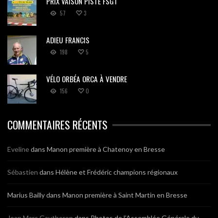
PRIX VAISON PISTE FSGT
57
3
ADIEU FRANCIS
198
5
VÉLO ORBÉA ORCA À VENDRE
156
0
COMMENTAIRES RÉCENTS
Eveline
dans
Manon première à Chatenoy en Bresse
Sébastien
dans
Hélène et Frédéric champions régionaux
Marius Bailly
dans
Manon première à Saint Martin en Bresse
Jean Marc Gautheron
dans
Photos de l’Assemblée Générale du