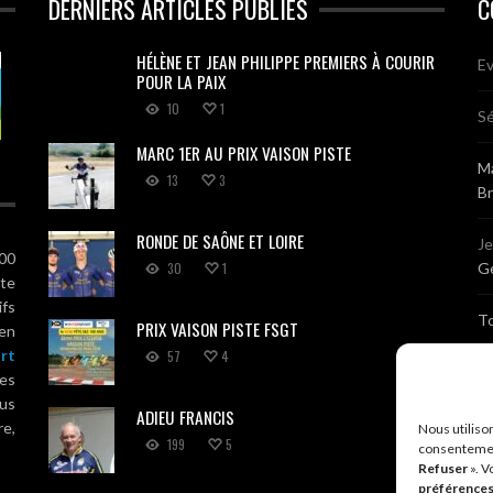
DERNIERS ARTICLES PUBLIÉS
C
HÉLÈNE ET JEAN PHILIPPE PREMIERS À COURIR
Ev
POUR LA PAIX
10
1
Sé
MARC 1ER AU PRIX VAISON PISTE
Ma
13
3
B
RONDE DE SAÔNE ET LOIRE
J
100
30
1
Gé
ute
ifs
T
PRIX VAISON PISTE FSGT
 en
rt
57
4
Sé
es
us
ADIEU FRANCIS
Br
re,
Nous utiliso
199
5
consentemen
Refuser
». V
A
préférence