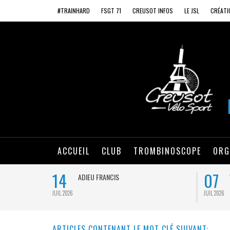
#TRAINHARD
FSGT 71
CREUSOT INFOS
LE JSL
CRÉATI
ACCUEIL
CLUB
TROMBINOSCOPE
ORG
14
07
ADIEU FRANCIS
JUIL 2026
JUIL 2026
ARTICLES CONTENANT LE MOT CLÉ SUIVANT: