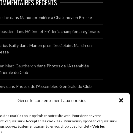
OMMENTAIRES RÉCENTS
eline
dans
Manon première à Chatenoy en Bresse
bastien
dans
Hélène et Frédéric champions régionaux
rius Bailly
dans
Manon première à Saint Martin en
resse
ean Marc Gautheron
dans
Photos de l’Assemblée
nérale du Club
ony
dans
Photos de l’Assemblée Générale du Club
bastien
dans
Gérer le consentement aux cookies
Cyclocross de Brochon (21)
eniaux
dans
Cyclocross de Brochon (21)
ns des
cookies
pour optimiser notre site web. Pour donner votre
t, cliquez sur «
Accepter les cookies
». Pour vous y opposer, cliquez sur «
ous pouvez également paramétrer vos choix avec l'onglet «
Voir les
nonyme
dans
Diététique Nutrition 71 – Cécile Guyon
s
».