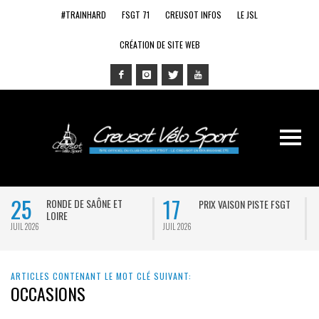
#TRAINHARD
FSGT 71
CREUSOT INFOS
LE JSL
CRÉATION DE SITE WEB
25
17
RONDE DE SAÔNE ET
PRIX VAISON PISTE FSGT
LOIRE
JUIL 2026
JUIL 2026
J
ARTICLES CONTENANT LE MOT CLÉ SUIVANT:
OCCASIONS