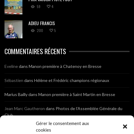
59
4
ADIEU FRANCIS
200
5
COMMENTAIRES RÉCENTS
Eveline
dans
Manon première à Chatenoy en Bresse
Sébastien
dans
Hélène et Frédéric champions régionaux
Marius Bailly
dans
Manon première à Saint Martin en Bresse
Jean Marc Gautheron
dans
Photos de l’Assemblée Générale du
Club
Gérer le consentement aux
Tony
dans
Photos de l’Assemblée Générale du Club
cookies