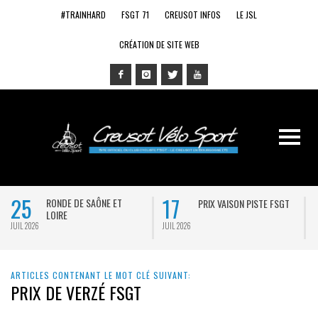
#TRAINHARD
FSGT 71
CREUSOT INFOS
LE JSL
CRÉATION DE SITE WEB
25
17
RONDE DE SAÔNE ET
PRIX VAISON PISTE FSGT
LOIRE
JUIL 2026
JUIL 2026
J
ARTICLES CONTENANT LE MOT CLÉ SUIVANT:
PRIX DE VERZÉ FSGT