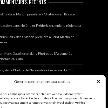
OMMENTAIRES RÉCENTS
eline
dans
Manon première à Chatenoy en Bresse
bastien
dans
Hélène et Frédéric champions régionaux
rius Bailly
dans
Manon première à Saint Martin en
resse
ean Marc Gautheron
dans
Photos de l’Assemblée
nérale du Club
ony
dans
Photos de l’Assemblée Générale du Club
bastien
dans
Gérer le consentement aux cookies
Cyclocross de Brochon (21)
eniaux
dans
Cyclocross de Brochon (21)
ns des
cookies
pour optimiser notre site web. Pour donner votre
t, cliquez sur «
Accepter les cookies
». Pour vous y opposer, cliquez sur «
ous pouvez également paramétrer vos choix avec l'onglet «
Voir les
nonyme
dans
Diététique Nutrition 71 – Cécile Guyon
s
».