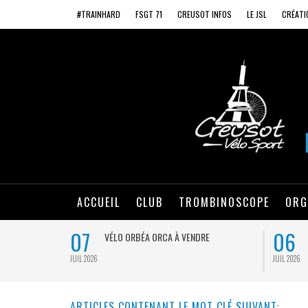
#TRAINHARD
FSGT 71
CREUSOT INFOS
LE JSL
CRÉATI
ACCUEIL
CLUB
TROMBINOSCOPE
ORG
07
06
VÉLO ORBÉA ORCA À VENDRE
JUIL 2026
JUIL 2026
ARTICLES CONTENANT LE MOT CLÉ SUIVANT: