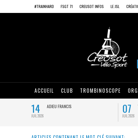
#TRAINHARD
FSGT 71
CREUSOT INFOS
LE JSL
CRÉATI
ACCUEIL
CLUB
TROMBINOSCOPE
ORG
14
07
ADIEU FRANCIS
JUIL 2026
JUIL 2026
ARTICLES CONTENANT LE MOT CLÉ SUIVANT: