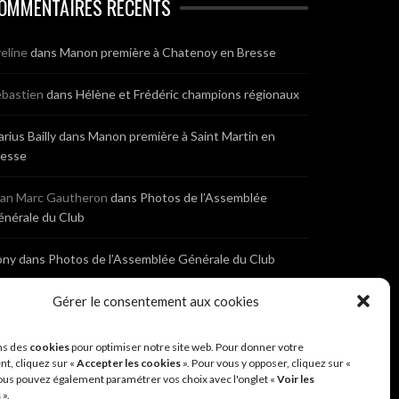
OMMENTAIRES RÉCENTS
eline
dans
Manon première à Chatenoy en Bresse
bastien
dans
Hélène et Frédéric champions régionaux
rius Bailly
dans
Manon première à Saint Martin en
resse
ean Marc Gautheron
dans
Photos de l’Assemblée
nérale du Club
ony
dans
Photos de l’Assemblée Générale du Club
bastien
dans
Gérer le consentement aux cookies
Cyclocross de Brochon (21)
eniaux
dans
Cyclocross de Brochon (21)
ns des
cookies
pour optimiser notre site web. Pour donner votre
t, cliquez sur «
Accepter les cookies
». Pour vous y opposer, cliquez sur «
ous pouvez également paramétrer vos choix avec l'onglet «
Voir les
nonyme
dans
Diététique Nutrition 71 – Cécile Guyon
s
».