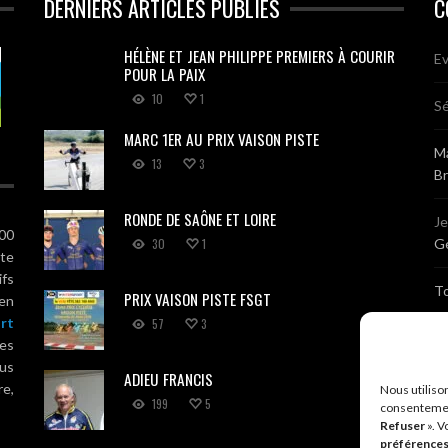
DERNIERS ARTICLES PUBLIÉS
C
HÉLÈNE ET JEAN PHILIPPE PREMIERS À COURIR
Ev
POUR LA PAIX
10
1
Sé
MARC 1ER AU PRIX VAISON PISTE
Ma
13
3
B
RONDE DE SAÔNE ET LOIRE
J
100
30
1
Gé
ute
ifs
T
PRIX VAISON PISTE FSGT
 en
rt
57
3
Sé
es
us
ADIEU FRANCIS
Br
re,
Nous utiliso
199
5
consentemen
Refuser
». V
A
préférence