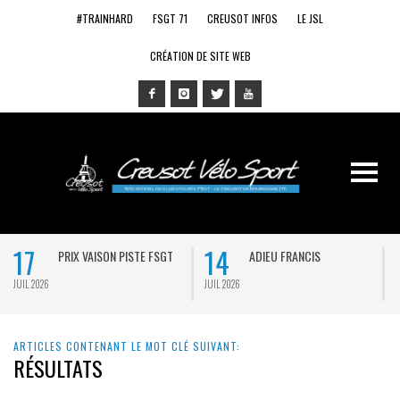
#TRAINHARD
FSGT 71
CREUSOT INFOS
LE JSL
CRÉATION DE SITE WEB
17
14
PRIX VAISON PISTE FSGT
ADIEU FRANCIS
JUIL 2026
JUIL 2026
J
ARTICLES CONTENANT LE MOT CLÉ SUIVANT:
RÉSULTATS