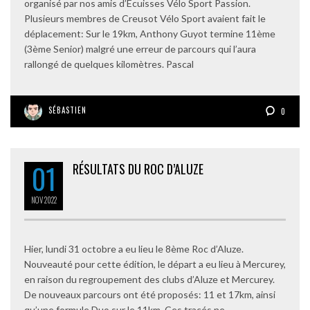
organisé par nos amis d’Ecuisses Vélo Sport Passion.
Plusieurs membres de Creusot Vélo Sport avaient fait le
déplacement: Sur le 19km, Anthony Guyot termine 11ème
(3ème Senior) malgré une erreur de parcours qui l’aura
rallongé de quelques kilomètres. Pascal
SÉBASTIEN
0
01
RÉSULTATS DU ROC D’ALUZE
NOV
2022
Hier, lundi 31 octobre a eu lieu le 8ème Roc d’Aluze.
Nouveauté pour cette édition, le départ a eu lieu à Mercurey,
en raison du regroupement des clubs d’Aluze et Mercurey.
De nouveaux parcours ont été proposés: 11 et 17km, ainsi
qu’une formule Duo sur le 11km. Ces tracés ne