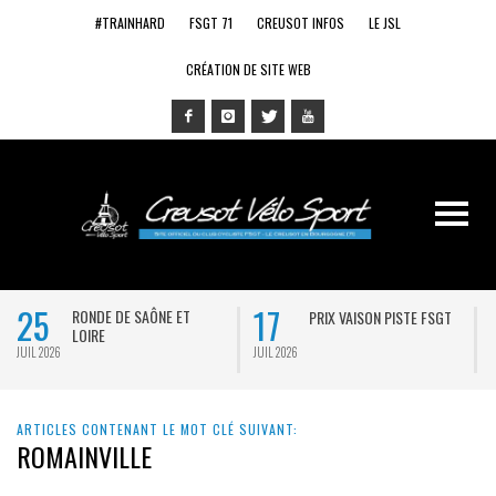
#TRAINHARD
FSGT 71
CREUSOT INFOS
LE JSL
CRÉATION DE SITE WEB
25
17
RONDE DE SAÔNE ET
PRIX VAISON PISTE FSGT
LOIRE
JUIL 2026
JUIL 2026
J
ARTICLES CONTENANT LE MOT CLÉ SUIVANT:
ROMAINVILLE