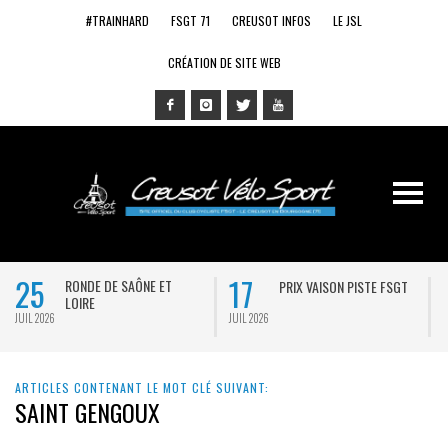
#TRAINHARD
FSGT 71
CREUSOT INFOS
LE JSL
CRÉATION DE SITE WEB
25
17
RONDE DE SAÔNE ET
PRIX VAISON PISTE FSGT
LOIRE
JUIL 2026
JUIL 2026
J
ARTICLES CONTENANT LE MOT CLÉ SUIVANT:
SAINT GENGOUX