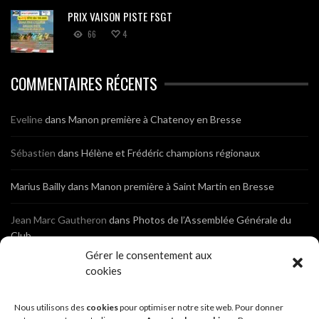
PRIX VAISON PISTE FSGT
66
4
COMMENTAIRES RÉCENTS
Eveline
dans
Manon première à Chatenoy en Bresse
Sébastien
dans
Hélène et Frédéric champions régionaux
Marius Bailly
dans
Manon première à Saint Martin en Bresse
Jean Marc Gautheron
dans
Photos de l’Assemblée Générale du
Club
Gérer le consentement aux
Tony
dans
Photos de l’Assemblée Générale du Club
cookies
Sébastien
dans
Cyclocross de Brochon (21)
Nous utilisons des
cookies
pour optimiser notre site web. Pour donner