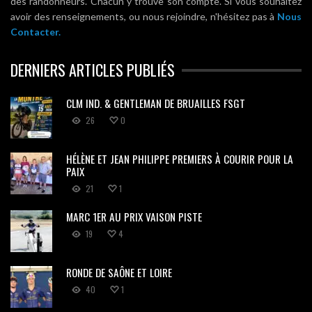
des randonneurs. Chacun y trouve son compte. Si vous souhaitez
avoir des renseignements, ou nous rejoindre, n'hésitez pas à
Nous
Contacter.
DERNIERS ARTICLES PUBLIÉS
CLM IND. & GENTLEMAN DE BRUAILLES FSGT
26
0
HÉLÈNE ET JEAN PHILIPPE PREMIERS À COURIR POUR LA
PAIX
21
1
MARC 1ER AU PRIX VAISON PISTE
19
4
RONDE DE SAÔNE ET LOIRE
40
1