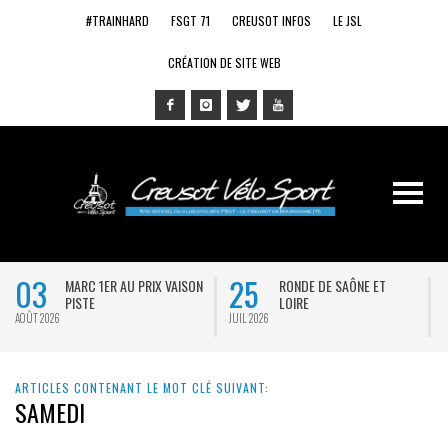
#TRAINHARD
FSGT 71
CREUSOT INFOS
LE JSL
CRÉATION DE SITE WEB
03
25
MARC 1ER AU PRIX VAISON
RONDE DE SAÔNE ET
PISTE
LOIRE
AOÛT 2026
JUIL 2026
J
ARTICLES CONTENANT LE MOT CLÉ SUIVANT:
SAMEDI