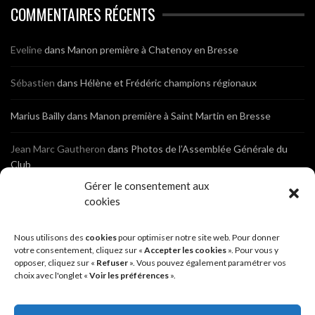
COMMENTAIRES RÉCENTS
Eveline
dans
Manon première à Chatenoy en Bresse
Sébastien
dans
Hélène et Frédéric champions régionaux
Marius Bailly
dans
Manon première à Saint Martin en Bresse
Jean Marc Gautheron
dans
Photos de l’Assemblée Générale du
Club
Gérer le consentement aux
Tony
dans
Photos de l’Assemblée Générale du Club
cookies
Sébastien
dans
Cyclocross de Brochon (21)
Nous utilisons des
cookies
pour optimiser notre site web. Pour donner
votre consentement, cliquez sur «
Accepter les cookies
». Pour vous y
Breniaux
opposer, cliquez sur «
dans
Cyclocross de Brochon (21)
Refuser
». Vous pouvez également paramétrer vos
choix avec l'onglet «
Voir les préférences
».
Anonyme
dans
Diététique Nutrition 71 – Cécile Guyon Robert