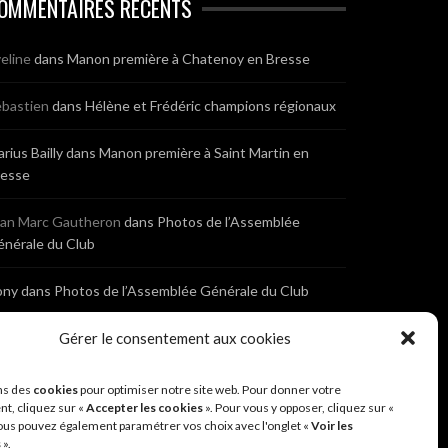
OMMENTAIRES RÉCENTS
eline
dans
Manon première à Chatenoy en Bresse
bastien
dans
Hélène et Frédéric champions régionaux
rius Bailly
dans
Manon première à Saint Martin en
resse
ean Marc Gautheron
dans
Photos de l’Assemblée
nérale du Club
ony
dans
Photos de l’Assemblée Générale du Club
bastien
dans
Gérer le consentement aux cookies
Cyclocross de Brochon (21)
eniaux
dans
Cyclocross de Brochon (21)
ns des
cookies
pour optimiser notre site web. Pour donner votre
t, cliquez sur «
Accepter les cookies
». Pour vous y opposer, cliquez sur «
ous pouvez également paramétrer vos choix avec l'onglet «
Voir les
nonyme
dans
Diététique Nutrition 71 – Cécile Guyon
s
».