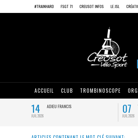
#TRAINHARD
FSGT 71
CREUSOT INFOS
LE JSL
CRÉATI
ACCUEIL
CLUB
TROMBINOSCOPE
ORG
14
07
ADIEU FRANCIS
JUIL 2026
JUIL 2026
ARTICLES CONTENANT LE MOT CLÉ SUIVANT: