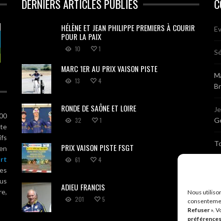
DERNIERS ARTICLES PUBLIÉS
C
HÉLÈNE ET JEAN PHILIPPE PREMIERS À COURIR
Ev
POUR LA PAIX
10
1
Sé
MARC 1ER AU PRIX VAISON PISTE
Ma
13
4
B
RONDE DE SAÔNE ET LOIRE
J
100
32
1
Gé
ute
ifs
T
PRIX VAISON PISTE FSGT
 en
rt
61
4
Sé
es
us
ADIEU FRANCIS
Br
re,
Nous utiliso
201
5
consentemen
Refuser
». V
A
préférence