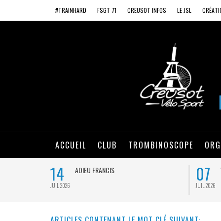
#TRAINHARD
FSGT 71
CREUSOT INFOS
LE JSL
CRÉATI
ACCUEIL
CLUB
TROMBINOSCOPE
ORG
14
07
ADIEU FRANCIS
JUIL 2026
JUIL 2026
ARTICLES CONTENANT LE MOT CLÉ SUIVANT: