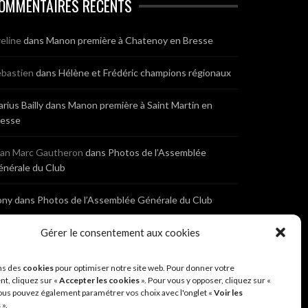
OMMENTAIRES RÉCENTS
eline
dans
Manon première à Chatenoy en Bresse
bastien
dans
Hélène et Frédéric champions régionaux
rius Bailly
dans
Manon première à Saint Martin en
resse
ean Marc Gautheron
dans
Photos de l’Assemblée
nérale du Club
ony
dans
Photos de l’Assemblée Générale du Club
bastien
dans
Gérer le consentement aux cookies
Cyclocross de Brochon (21)
eniaux
dans
Cyclocross de Brochon (21)
ns des
cookies
pour optimiser notre site web. Pour donner votre
t, cliquez sur «
Accepter les cookies
». Pour vous y opposer, cliquez sur «
ous pouvez également paramétrer vos choix avec l'onglet «
Voir les
nonyme
dans
Diététique Nutrition 71 – Cécile Guyon
s
».