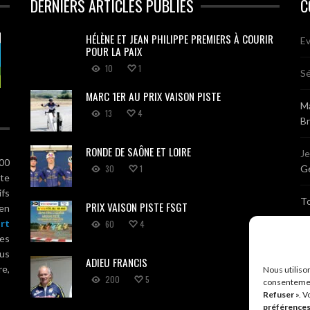
DERNIERS ARTICLES PUBLIÉS
C
HÉLÈNE ET JEAN PHILIPPE PREMIERS À COURIR
Ev
POUR LA PAIX
10
1
Sé
MARC 1ER AU PRIX VAISON PISTE
Ma
13
4
B
RONDE DE SAÔNE ET LOIRE
J
100
30
1
Gé
ute
ifs
T
PRIX VAISON PISTE FSGT
 en
rt
60
4
Sé
es
us
ADIEU FRANCIS
Br
re,
Nous utiliso
200
5
consentemen
Refuser
». V
A
préférence