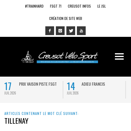
#TRAINHARD
FSGT 71
CREUSOT INFOS
LE JSL
CRÉATION DE SITE WEB
17
14
PRIX VAISON PISTE FSGT
ADIEU FRANCIS
JUIL 2026
JUIL 2026
J
ARTICLES CONTENANT LE MOT CLÉ SUIVANT:
TILLENAY