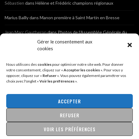
Sébastien
dans
Hélène et Frédéric champions régionaux
Marius Bailly
dans
Manon première à Saint Martin en Bresse
Jean Marc Gautheron
dans
Photos de l’Assemblée Générale du
Club
Gérer le consentement aux
cookies
Tony
dans
Photos de l’Assemblée Générale du Club
Nous utilisons des
cookies
pour optimiser notre site web. Pour donner
Sébastien
dans
Cyclocross de Brochon (21)
votre consentement, cliquez sur «
Accepter les cookies
». Pour vous y
opposer, cliquez sur «
Refuser
». Vous pouvez également paramétrer vos
choix avec l'onglet «
Voir les préférences
».
Breniaux
dans
Cyclocross de Brochon (21)
Anonyme
dans
Diététique Nutrition 71 – Cécile Guyon Robert
ACCEPTER
REFUSER
@2026 - SITE CRÉÉ PAR
SÉBASTIEN LANDRÉ
VOIR LES PRÉFÉRENCES
MENTIONS LÉGALES & POLITIQUE DE CONFIDENTIALITÉ