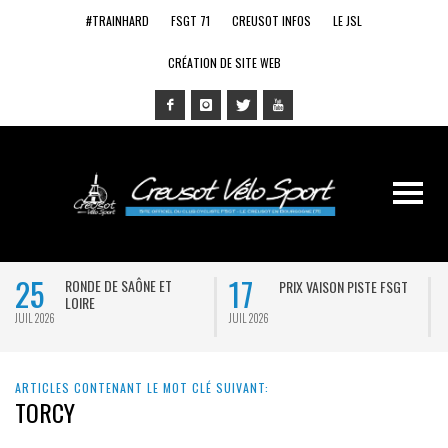
#TRAINHARD
FSGT 71
CREUSOT INFOS
LE JSL
CRÉATION DE SITE WEB
25
17
RONDE DE SAÔNE ET
PRIX VAISON PISTE FSGT
LOIRE
JUIL 2026
JUIL 2026
J
ARTICLES CONTENANT LE MOT CLÉ SUIVANT:
TORCY