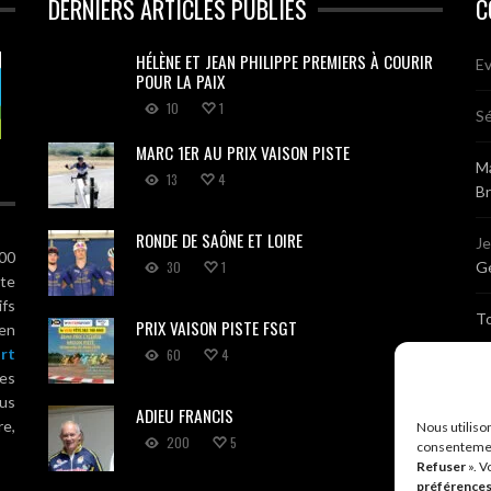
DERNIERS ARTICLES PUBLIÉS
C
HÉLÈNE ET JEAN PHILIPPE PREMIERS À COURIR
Ev
POUR LA PAIX
10
1
Sé
MARC 1ER AU PRIX VAISON PISTE
Ma
13
4
B
RONDE DE SAÔNE ET LOIRE
J
100
30
1
Gé
ute
ifs
T
PRIX VAISON PISTE FSGT
 en
rt
60
4
Sé
es
us
ADIEU FRANCIS
Br
re,
Nous utiliso
200
5
consentemen
Refuser
». V
A
préférence