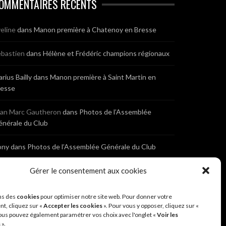
OMMENTAIRES RÉCENTS
eline
dans
Manon première à Chatenoy en Bresse
bastien
dans
Hélène et Frédéric champions régionaux
rius Bailly
dans
Manon première à Saint Martin en
resse
ean Marc Gautheron
dans
Photos de l’Assemblée
nérale du Club
ony
dans
Photos de l’Assemblée Générale du Club
bastien
dans
Gérer le consentement aux cookies
Cyclocross de Brochon (21)
eniaux
dans
Cyclocross de Brochon (21)
ns des
cookies
pour optimiser notre site web. Pour donner votre
t, cliquez sur «
Accepter les cookies
». Pour vous y opposer, cliquez sur «
ous pouvez également paramétrer vos choix avec l'onglet «
Voir les
nonyme
dans
Diététique Nutrition 71 – Cécile Guyon
s
».