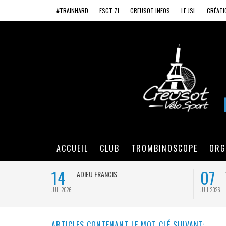
#TRAINHARD
FSGT 71
CREUSOT INFOS
LE JSL
CRÉATI
ACCUEIL
CLUB
TROMBINOSCOPE
ORG
14
07
ADIEU FRANCIS
JUIL 2026
JUIL 2026
ARTICLES CONTENANT LE MOT CLÉ SUIVANT: