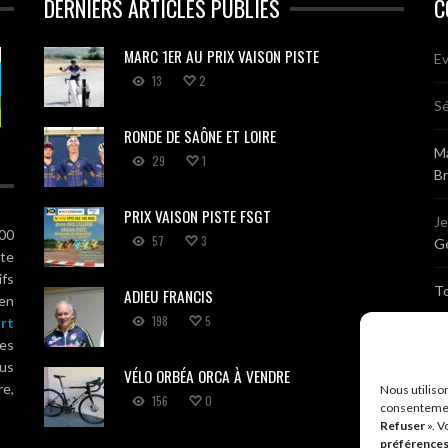
DERNIERS ARTICLES PUBLIÉS
C
MARC 1ER AU PRIX VAISON PISTE
Ev
13
2
Sé
RONDE DE SAÔNE ET LOIRE
Ma
29
1
B
PRIX VAISON PISTE FSGT
J
100
57
3
Gé
ute
ifs
T
ADIEU FRANCIS
 en
198
5
rt
Sé
es
us
VÉLO ORBÉA ORCA À VENDRE
Br
re,
Nous utiliso
156
0
consentemen
Refuser
». V
A
préférence