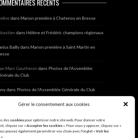
OMMENTAIRES RÉCENTS
eline
dans
Manon première à Chatenoy en Bresse
bastien
dans
Hélène et Frédéric champions régionaux
rius Bailly
dans
Manon première à Saint Martin en
resse
ean Marc Gautheron
dans
Photos de l’Assemblée
nérale du Club
ony
dans
Photos de l’Assemblée Générale du Club
bastien
dans
Gérer le consentement aux cookies
Cyclocross de Brochon (21)
eniaux
dans
Cyclocross de Brochon (21)
ns des
cookies
pour optimiser notre site web. Pour donner votre
t, cliquez sur «
Accepter les cookies
». Pour vous y opposer, cliquez sur «
ous pouvez également paramétrer vos choix avec l'onglet «
Voir les
nonyme
dans
Diététique Nutrition 71 – Cécile Guyon
s
».