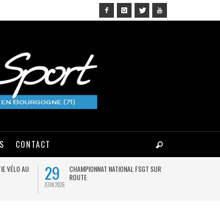
NS
CONTACT
29
03
IE VÉLO AU
CHAMPIONNAT NATIONAL FSGT SUR
MA
ROUTE
JUIN 2026
AOÛT 2026