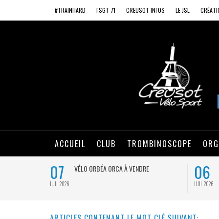
#TRAINHARD
FSGT 71
CREUSOT INFOS
LE JSL
CRÉATI
ACCUEIL
CLUB
TROMBINOSCOPE
ORG
07
06
VÉLO ORBÉA ORCA À VENDRE
JUIL 2026
JUIL 2026
ARTICLES CONTENANT LE MOT CLÉ SUIVANT: