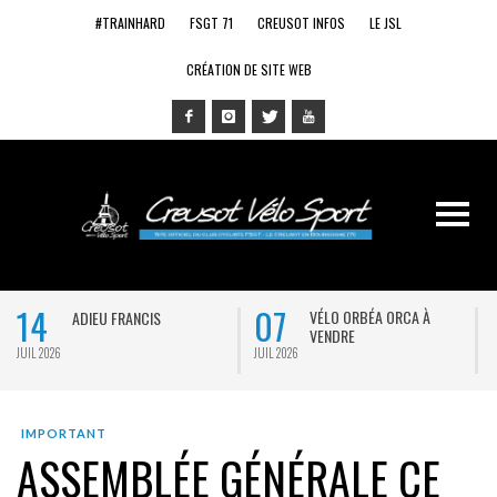
#TRAINHARD
FSGT 71
CREUSOT INFOS
LE JSL
CRÉATION DE SITE WEB
14
07
VÉLO ORBÉA ORCA À
ADIEU FRANCIS
VENDRE
JUIL 2026
JUIL 2026
J
IMPORTANT
ASSEMBLÉE GÉNÉRALE CE