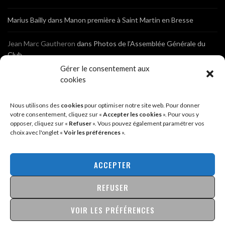
Marius Bailly
dans
Manon première à Saint Martin en Bresse
Jean Marc Gautheron
dans
Photos de l’Assemblée Générale du
Club
Gérer le consentement aux
Tony
dans
Photos de l’Assemblée Générale du Club
cookies
Sébastien
dans
Cyclocross de Brochon (21)
Nous utilisons des
cookies
pour optimiser notre site web. Pour donner
votre consentement, cliquez sur «
Accepter les cookies
». Pour vous y
opposer, cliquez sur «
Refuser
». Vous pouvez également paramétrer vos
Breniaux
dans
Cyclocross de Brochon (21)
choix avec l'onglet «
Voir les préférences
».
Anonyme
dans
Diététique Nutrition 71 – Cécile Guyon Robert
ACCEPTER
REFUSER
@2026 - SITE CRÉÉ PAR
SÉBASTIEN LANDRÉ
MENTIONS LÉGALES & POLITIQUE DE CONFIDENTIALITÉ
VOIR LES PRÉFÉRENCES