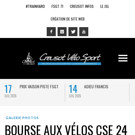
#TRAINHARD
FSGT 71
CREUSOT INFOS
LE JSL
CRÉATION DE SITE WEB
17
14
PRIX VAISON PISTE FSGT
ADIEU FRANCIS
JUIL 2026
JUIL 2026
J
GALERIE PHOTOS
BOURSE AUX VÉLOS CSE 24