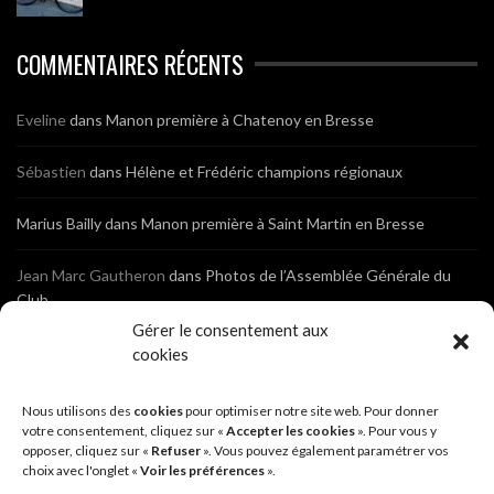
COMMENTAIRES RÉCENTS
Eveline
dans
Manon première à Chatenoy en Bresse
Sébastien
dans
Hélène et Frédéric champions régionaux
Marius Bailly
dans
Manon première à Saint Martin en Bresse
Jean Marc Gautheron
dans
Photos de l’Assemblée Générale du
Club
Gérer le consentement aux
Tony
dans
Photos de l’Assemblée Générale du Club
cookies
Sébastien
dans
Cyclocross de Brochon (21)
Nous utilisons des
cookies
pour optimiser notre site web. Pour donner
votre consentement, cliquez sur «
Accepter les cookies
». Pour vous y
opposer, cliquez sur «
Refuser
». Vous pouvez également paramétrer vos
Breniaux
dans
Cyclocross de Brochon (21)
choix avec l'onglet «
Voir les préférences
».