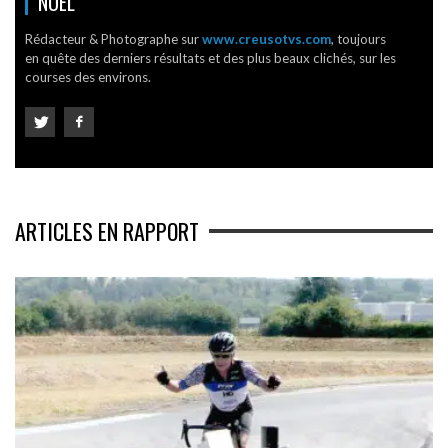
NOËL
Rédacteur & Photographe sur
www.creusotvs.com
, toujours
en quête des derniers résultats et des plus beaux clichés, sur les
courses des environs.
ARTICLES EN RAPPORT