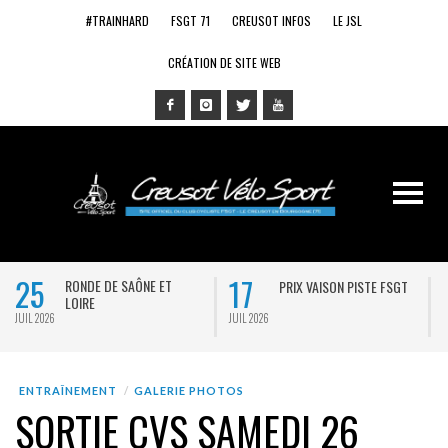
#TRAINHARD
FSGT 71
CREUSOT INFOS
LE JSL
CRÉATION DE SITE WEB
25
17
RONDE DE SAÔNE ET
PRIX VAISON PISTE FSGT
LOIRE
JUIL 2026
JUIL 2026
J
ENTRAÎNEMENT
GALERIE PHOTOS
SORTIE CVS SAMEDI 26