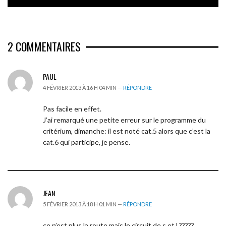
2
COMMENTAIRES
PAUL
4 FÉVRIER 2013 À 16 H 04 MIN —
RÉPONDRE
Pas facile en effet.
J’ai remarqué une petite erreur sur le programme du
critérium, dimanche: il est noté cat.5 alors que c’est la
cat.6 qui participe, je pense.
JEAN
5 FÉVRIER 2013 À 18 H 01 MIN —
RÉPONDRE
ce n’est plus la route mais le circuit de s.et l.?????