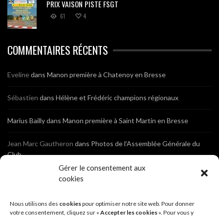
PRIX VAISON PISTE FSGT
61
4
COMMENTAIRES RÉCENTS
Eveline
dans
Manon première à Chatenoy en Bresse
Sébastien
dans
Hélène et Frédéric champions régionaux
Marius Bailly
dans
Manon première à Saint Martin en Bresse
Jean Marc Gautheron
dans
Photos de l’Assemblée Générale du
Club
Gérer le consentement aux
Tony
dans
Photos de l’Assemblée Générale du Club
cookies
Sébastien
dans
Cyclocross de Brochon (21)
Nous utilisons des
cookies
pour optimiser notre site web. Pour donner
votre consentement, cliquez sur «
Accepter les cookies
». Pour vous y