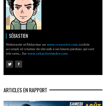
SÉBASTIEN
Webmaster et Rédacteur sur
www.creusotvs.com
, cycliste
accompli, et créateur de site web à ses heures perdues, qui sont
très rares... Sur
www.sebastienlandre.com
.
ARTICLES EN RAPPORT