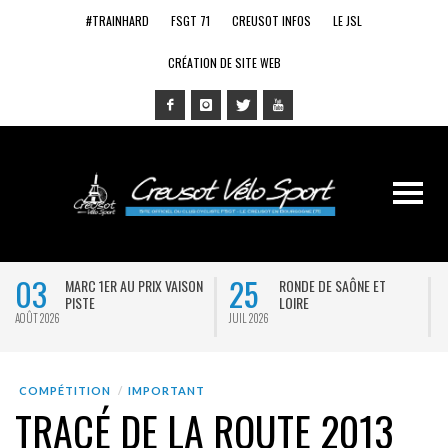
#TRAINHARD
FSGT 71
CREUSOT INFOS
LE JSL
CRÉATION DE SITE WEB
03
25
MARC 1ER AU PRIX VAISON
RONDE DE SAÔNE ET
PISTE
LOIRE
AOÛT 2026
JUIL 2026
J
COMPÉTITION
IMPORTANT
TRACÉ DE LA ROUTE 2013