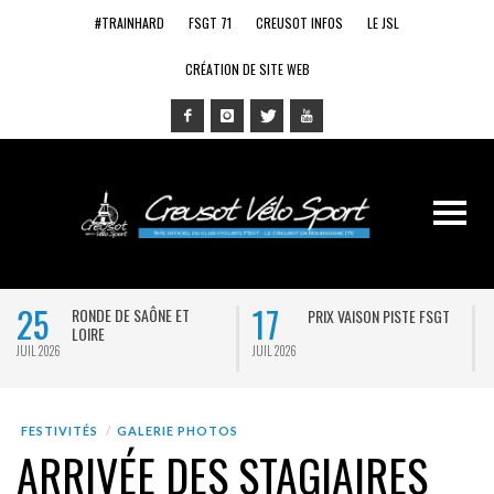
#TRAINHARD
FSGT 71
CREUSOT INFOS
LE JSL
CRÉATION DE SITE WEB
25
17
RONDE DE SAÔNE ET
PRIX VAISON PISTE FSGT
LOIRE
JUIL 2026
JUIL 2026
J
FESTIVITÉS
GALERIE PHOTOS
ARRIVÉE DES STAGIAIRES