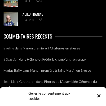
61
4
ADIEU FRANCIS
200
5
COMMENTAIRES RÉCENTS
Eveline
dans
Manon première à Chatenoy en Bresse
Sébastien
dans
Hélène et Frédéric champions régionaux
Marius Bailly
dans
Manon première à Saint Martin en Bresse
Jean Marc Gautheron
dans
Photos de l’Assemblée Générale du
Club
Gérer le consentement aux
Tony
dans
Photos de l’Assemblée Générale du Club
cookies