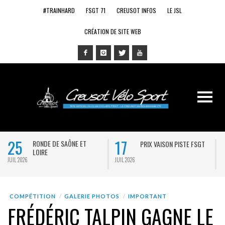
#TRAINHARD
FSGT 71
CREUSOT INFOS
LE JSL
CRÉATION DE SITE WEB
17
14
E DE SAÔNE ET
PRIX VAISON PISTE FSGT
ADIEU F
E
JUIL 2026
JUIL 2026
COMPÉTITION
GALERIE PHOTOS
IMPORTANT
FRÉDÉRIC TALPIN GAGNE LE