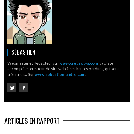
SÉBASTIEN
Webmaster et Rédacteur sur
www.creusotvs.com
, cycliste
accompli, et créateur de site web à ses heures perdues, qui sont
très rares... Sur
www.sebastienlandre.com
.
ARTICLES EN RAPPORT