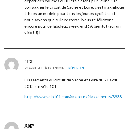
départ des courses où tu étais étant plus jeune ! Te
voir gagner le circuit de Saône et Loire, c’est magnifique
! Tu es un modèle pour tous les jeunes cyclistes et
nous savons que tu le resteras. Nous te félicitons
encore pour ce fabuleux week-end ! A bientôt (sur un
vélo !!!) !
GÉGÉ
22 AVRIL 2013 À 19 H 58 MIN —
RÉPONDRE
Classements du circuit de Saône et Loire du 21 avril
2013 sur vélo 101
http://www.velo101.com/amateurs/classements/3938
JACKY