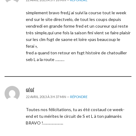
simplement bravo fred,j ai suivi la course tout le week
end sur le site directvelo, de tout les coups depuis
vendredi en grande forme fred et un coureur qui reste
très simple,qui une fois la saison fini vient se faire plaisir
sur les clm fsgt de saone et loire »pas beaucoup le
ferai »,
fred a quand ton retour en fsgt histoire de chatouiller
seb L a la route ………
GÉGÉ
22 AVRIL 2013 À 3 H 37 MIN —
RÉPONDRE
Toutes nos félicitations, tu as été costaud ce week-
end et tu mérites le circuit de S et L à ton palmarès
BRAVO !………………..