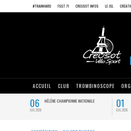
#TRAINHARD
FSGT 71
CREUSOT INFOS
LE JSL
CRÉATI
ACCUEIL
CLUB
TROMBINOSCOPE
ORG
06
01
RE
HÉLÈNE CHAMPIONNE NATIONALE
JUIL 2026
JUIL 2026