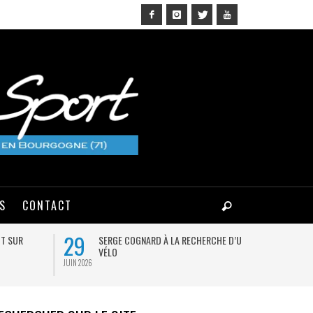
NS
CONTACT
29
25
GT SUR
SERGE COGNARD À LA RECHERCHE D’UN
R
VÉLO
JUIN 2026
JUIL 2026