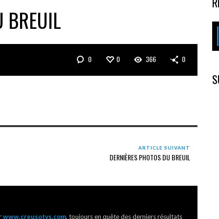
R
 BREUIL
0
0
366
0
S
ARTICLE SUIVANT
DERNIÈRES PHOTOS DU BREUIL
r
www.creusotvs.com
, toujours en quête des derniers résultats