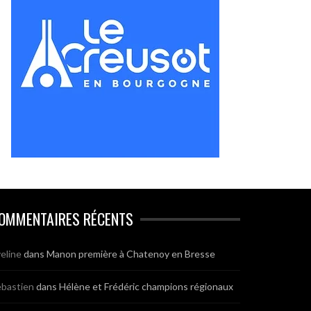
OMMENTAIRES RÉCENTS
eline
dans
Manon première à Chatenoy en Bresse
bastien
dans
Hélène et Frédéric champions régionaux