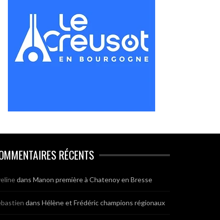
OMMENTAIRES RÉCENTS
eline
dans
Manon première à Chatenoy en Bresse
bastien
dans
Hélène et Frédéric champions régionaux