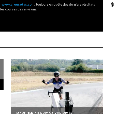
N
r
www.creusotvs.com
, toujours en quête des derniers résultats
 les courses des environs.
MARC 1ER AU PRIX VAISON PISTE