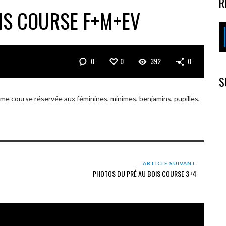
R
IS COURSE F+M+EV
0
0
392
0
S
ème course réservée aux féminines, minimes, benjamins, pupilles,
ARTICLE SUIVANT
PHOTOS DU PRÉ AU BOIS COURSE 3+4