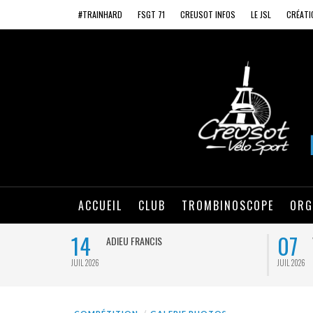
#TRAINHARD
FSGT 71
CREUSOT INFOS
LE JSL
CRÉATI
ACCUEIL
CLUB
TROMBINOSCOPE
ORG
14
07
ADIEU FRANCIS
JUIL 2026
JUIL 2026