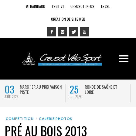
#TRAINHARD
FSGT 71
CREUSOT INFOS
LE JSL
CRÉATION DE SITE WEB
03
25
MARC 1ER AU PRIX VAISON
RONDE DE SAÔNE ET
PISTE
LOIRE
AOÛT 2026
JUIL 2026
J
COMPÉTITION
GALERIE PHOTOS
PRÉ AU BOIS 2013