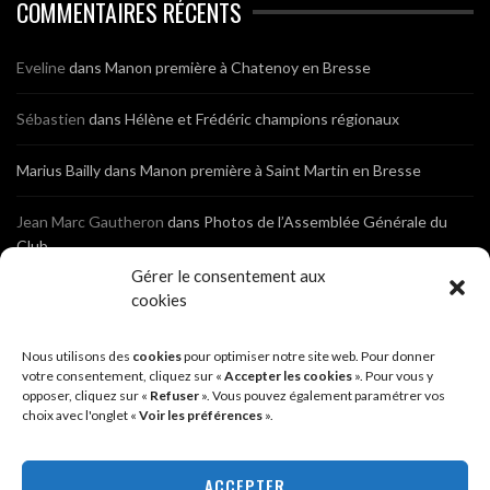
COMMENTAIRES RÉCENTS
Eveline
dans
Manon première à Chatenoy en Bresse
Sébastien
dans
Hélène et Frédéric champions régionaux
Marius Bailly
dans
Manon première à Saint Martin en Bresse
Jean Marc Gautheron
dans
Photos de l’Assemblée Générale du
Club
Gérer le consentement aux
Tony
dans
Photos de l’Assemblée Générale du Club
cookies
Sébastien
dans
Cyclocross de Brochon (21)
Nous utilisons des
cookies
pour optimiser notre site web. Pour donner
votre consentement, cliquez sur «
Accepter les cookies
». Pour vous y
opposer, cliquez sur «
Refuser
». Vous pouvez également paramétrer vos
Breniaux
dans
Cyclocross de Brochon (21)
choix avec l'onglet «
Voir les préférences
».
Anonyme
dans
Diététique Nutrition 71 – Cécile Guyon Robert
ACCEPTER