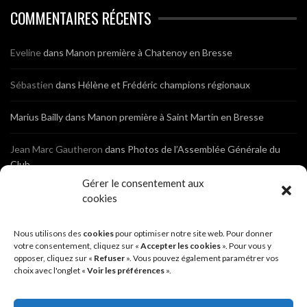
COMMENTAIRES RÉCENTS
Eveline
dans
Manon première à Chatenoy en Bresse
Sébastien
dans
Hélène et Frédéric champions régionaux
Marius Bailly
dans
Manon première à Saint Martin en Bresse
Jean Marc Gautheron
dans
Photos de l’Assemblée Générale du
Club
Gérer le consentement aux
Tony
dans
Photos de l’Assemblée Générale du Club
cookies
Sébastien
dans
Cyclocross de Brochon (21)
Nous utilisons des
cookies
pour optimiser notre site web. Pour donner
votre consentement, cliquez sur «
Accepter les cookies
». Pour vous y
opposer, cliquez sur «
Refuser
». Vous pouvez également paramétrer vos
Breniaux
dans
Cyclocross de Brochon (21)
choix avec l'onglet «
Voir les préférences
».
Anonyme
dans
Diététique Nutrition 71 – Cécile Guyon Robert