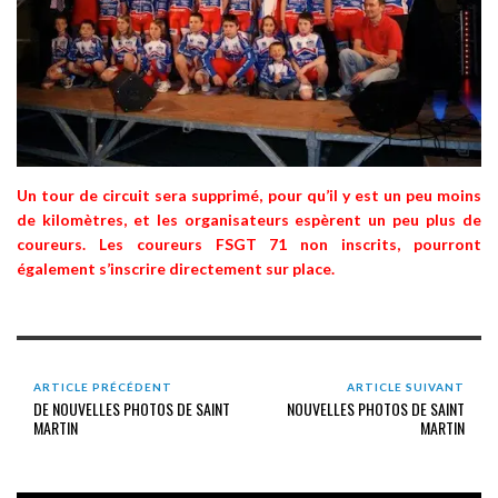
Un tour de circuit sera supprimé, pour qu’il y est un peu moins
de kilomètres, et les organisateurs espèrent un peu plus de
coureurs. L
es coureurs FSGT 71 non inscrits, pourront
également s’inscrire directement sur place.
ARTICLE PRÉCÉDENT
ARTICLE SUIVANT
DE NOUVELLES PHOTOS DE SAINT
NOUVELLES PHOTOS DE SAINT
MARTIN
MARTIN