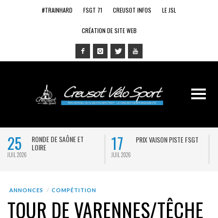
#TRAINHARD
FSGT 71
CREUSOT INFOS
LE JSL
CRÉATION DE SITE WEB
25
17
RONDE DE SAÔNE ET
PRIX VAISON PISTE FSGT
LOIRE
JUIL 2026
JUIL 2026
J
ANNONCES
COMPÉTITION
TOUR DE VARENNES/TÊCHE