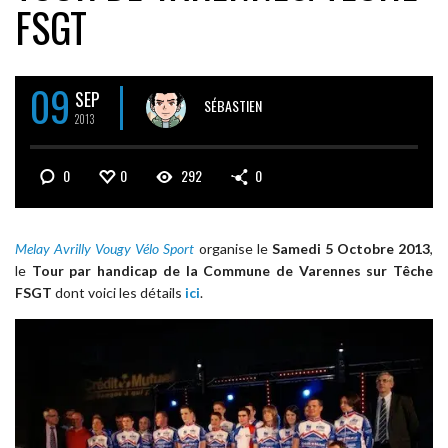
FSGT
09
SEP
SÉBASTIEN
2013
0
0
292
0
Melay Avrilly Vougy Vélo Sport
organise le
Samedi 5 Octobre 2013
,
le
Tour par handicap de la Commune de Varennes sur Têche
FSGT
dont voici les détails
ici
.