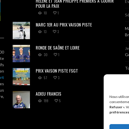
HÉLÈNE ET JEAN PHILIPPE PREMIERS À COURIR
Ev
POUR LA PAIX
10
1
Sé
MARC 1ER AU PRIX VAISON PISTE
Ma
13
3
B
RONDE DE SAÔNE ET LOIRE
J
100
30
1
Gé
ute
ifs
T
PRIX VAISON PISTE FSGT
 en
rt
57
3
Sé
es
us
ADIEU FRANCIS
Br
re,
Nous utiliso
199
5
consentemen
Refuser
». V
A
préférence
R