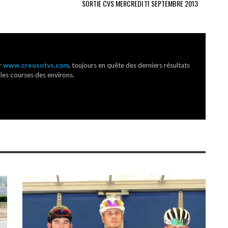
SORTIE CVS MERCREDI 11 SEPTEMBRE 2013
r
www.creusotvs.com
, toujours en quête des derniers résultats
 les courses des environs.