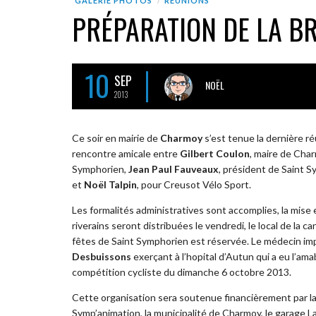
GALERIE PHOTOS
RÉUNIONS
PRÉPARATION DE LA B
10
SEP
NOËL
2013
Ce soir en mairie de
Charmoy
s’est tenue la dernière r
rencontre amicale entre
Gilbert Coulon
, maire de Cha
Symphorien,
Jean Paul Fauveaux
, président de Saint 
et
Noël Talpin
, pour Creusot Vélo Sport.
Les formalités administratives sont accomplies, la mise
riverains seront distribuées le vendredi, le local de la 
fêtes de Saint Symphorien est réservée. Le médecin im
Desbuissons
exerçant à l’hopital d’Autun qui a eu l’am
compétition cycliste du dimanche 6 octobre 2013.
Cette organisation sera soutenue financièrement par la 
Symp’animation, la municipalité de Charmoy, le garage La