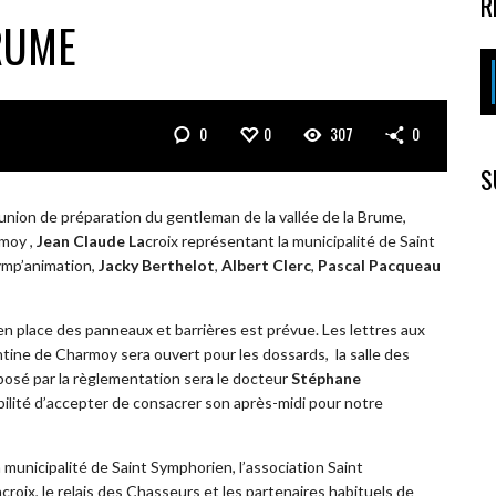
R
RUME
0
0
307
0
S
éunion de préparation du gentleman de la vallée de la Brume,
rmoy ,
Jean Claude La
croix représentant la municipalité de Saint
Symp’animation,
Jacky Berthelot
,
Albert Clerc
,
Pascal Pacqueau
 en place des panneaux et barrières est prévue. Les lettres aux
cantine de Charmoy sera ouvert pour les dossards, la salle des
posé par la règlementation sera le docteur
Stéphane
abilité d’accepter de consacrer son après-midi pour notre
municipalité de Saint Symphorien, l’association Saint
croix, le relais des Chasseurs et les partenaires habituels de