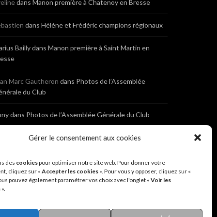
eline
dans
Manon première à Chatenoy en Bresse
bastien
dans
Hélène et Frédéric champions régionaux
rius Bailly
dans
Manon première à Saint Martin en
resse
ean Marc Gautheron
dans
Photos de l’Assemblée
nérale du Club
ony
dans
Photos de l’Assemblée Générale du Club
Gérer le consentement aux cookies
bastien
dans
Cyclocross de Brochon (21)
eniaux
dans
Cyclocross de Brochon (21)
ns des
cookies
pour optimiser notre site web. Pour donner votre
t, cliquez sur «
Accepter les cookies
». Pour vous y opposer, cliquez sur «
ous pouvez également paramétrer vos choix avec l'onglet «
Voir les
nonyme
dans
Diététique Nutrition 71 – Cécile Guyon
s
».
obert