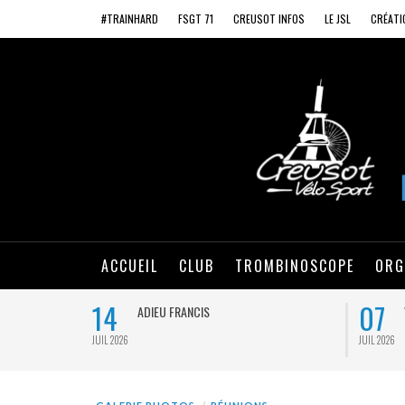
#TRAINHARD
FSGT 71
CREUSOT INFOS
LE JSL
CRÉATI
ACCUEIL
CLUB
TROMBINOSCOPE
ORG
14
07
ADIEU FRANCIS
JUIL 2026
JUIL 2026